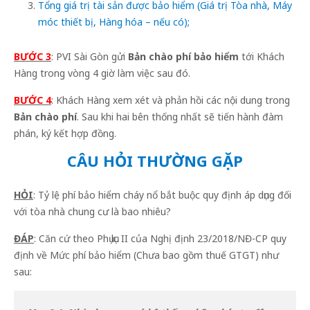
Tổng giá trị tài sản được bảo hiểm (Giá trị Tòa nhà, Máy
móc thiết bị, Hàng hóa – nếu có);
BƯỚC 3
: PVI Sài Gòn gửi
Bản chào phí bảo hiểm
tới Khách
Hàng trong vòng 4 giờ làm việc sau đó.
BƯỚC 4
: Khách Hàng xem xét và phản hồi các nội dung trong
Bản chào phí
. Sau khi hai bên thống nhất sẽ tiến hành đàm
phán, ký kết hợp đồng.
CÂU HỎI THƯỜNG GẶP
HỎI
: Tỷ lệ phí bảo hiểm cháy nổ bắt buộc quy định áp dụng đối
với tòa nhà chung cư là bao nhiêu?
ĐÁP
: Căn cứ theo Phụ lục II của Nghị định 23/2018/NĐ-CP quy
định về Mức phí bảo hiểm (Chưa bao gồm thuế GTGT) như
sau: