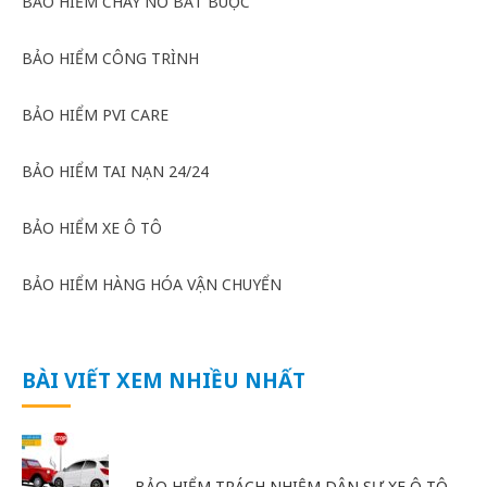
BẢO HIỂM CHÁY NỔ BẮT BUỘC
BẢO HIỂM CÔNG TRÌNH
BẢO HIỂM PVI CARE
BẢO HIỂM TAI NẠN 24/24
BẢO HIỂM XE Ô TÔ
BẢO HIỂM HÀNG HÓA VẬN CHUYỂN
BÀI VIẾT XEM NHIỀU NHẤT
BẢO HIỂM TRÁCH NHIỆM DÂN SỰ XE Ô TÔ