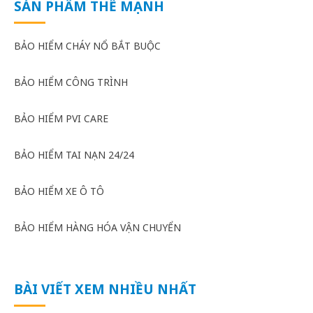
SẢN PHẨM THẾ MẠNH
BẢO HIỂM CHÁY NỔ BẮT BUỘC
BẢO HIỂM CÔNG TRÌNH
BẢO HIỂM PVI CARE
BẢO HIỂM TAI NẠN 24/24
BẢO HIỂM XE Ô TÔ
BẢO HIỂM HÀNG HÓA VẬN CHUYỂN
BÀI VIẾT XEM NHIỀU NHẤT