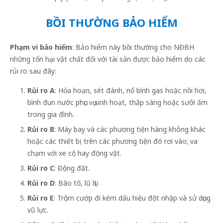
BỒI THƯỜNG BẢO HIỂM
Phạm vi bảo hiểm
: Bảo hiểm này bồi thường cho NĐBH
những tổn hại vật chất đối với tài sản được bảo hiểm do các
rủi ro sau đây:
Rủi ro A
: Hỏa hoạn, sét đánh, nổ bình gas hoặc nồi hơi,
bình đun nước phục vụ sinh hoạt, thắp sáng hoặc sưởi ấm
trong gia đình.
Rủi ro B
: Máy bay và các phương tiện hàng không khác
hoặc các thiết bị trên các phương tiện đó rơi vào; va
chạm với xe cộ hay động vật.
Rủi ro C
: Động đất.
Rủi ro D
: Bão tố, lũ lụt
Rủi ro E
: Trộm cướp đi kèm dấu hiệu đột nhập và sử dụng
vũ lực.